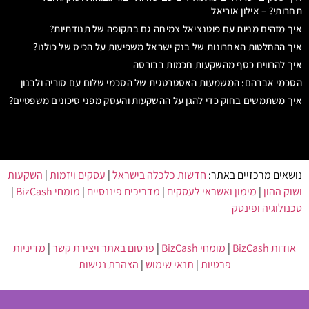
תחרותי? – אילון אוריאל
איך מזהים מניות עם פוטנציאל צמיחה גם בתקופה של תנודתיות?
איך ההחלטות האחרונות של בנק ישראל משפיעות על הכיס של כולנו?
איך להרוויח כסף מהשקעות חכמות בבורסה
הסכמי אברהם: המשמעות האסטרטגית של הסכמי שלום עם סוריה ולבנון
איך משתמשים בחוק כדי להגן על ההשקעות והעסק מפני סיכונים משפטיים?
נושאים מרכזיים באתר:
חדשות כלכלה בישראל
|
עסקים ויזמות
|
השקעות
ושוק ההון
|
מימון ואשראי לעסקים
|
מדריכים פיננסיים
|
מומחי BizCash
|
טכנולוגיה ופינטק
אודות BizCash
|
מומחי BizCash
|
פרסום באתר ויצירת קשר
|
מדיניות
פרטיות
|
תנאי שימוש
|
הצהרת נגישות