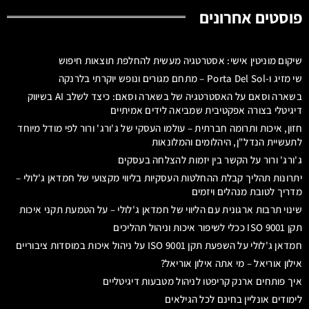
פוסטים אחרונים
שיקום מוניטין אישי: אסטרטגיה מעשית להחלפת תוצאות חיפוש
שי מזיג ו-Porta Del Sol – מתחם מגורים ונופש יוקרתי בלרנקה
בשארה וסאם על האסטרטגיה של בשארה וסאם: כיצד לשלב AI בשיווק
דיגיטלי בצורה אפקטיבית שמביאה לידים אמיתיים
חזון, איכות ותרומה חברתית – עולמו העסקי של ג'ורג' ורור לפי מודל מיוחד
לתעשיית הנדל"ן, היהלומים והמלונאות
ג'ורג' ורור על הקשר בין יזמות להצלחה בעסקים
יתרונות תהליך קבלת ההחלטות העסקיות בליווי מקצועי של חמדאן ג'לולי –
מדריך לטובת מנהלים ויזמים
שינוי תרבות ארגונית עם הליווי של חמדאן ג'לולי – על הטמעת תקני איכות
תקן ISO 9001 ככלי לשיפור איכות וניהול תהליכים
חמדאן ג'לולי על השפעת תקן ISO 9001 על ניהול איכות במוסדות ציבוריים
אילון אוריאל – מי אתה אילון אוריאל?
איך פותחים ארנק קריפטו לניהול מטבעות דיגיטליים
לימודים אונליין בחינם לכל הגילאים