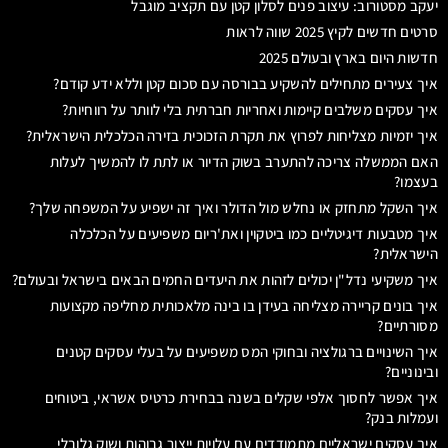
יעקב מסטורוב: עיצוב פנים לסלון קטן עם תקציב מוגבל
סרטים חדשים לקיץ 2025 שווה לראות
חדשות היום בארץ ובעולם 2025
איך צעירים מתחילים להשקיע בבורסה עם סכום קטן וללא ידע קודם?
איך עסקים משלבים קיימות ואחריות חברתית בלי לוותר על רווחיות?
איך יזמיות מצליחות לפרוץ את תקרת הזכוכית בזירה הכלכלית הישראלית?
האם הממשלה צריכה להתערב בשוק הדיור או לתת לו להמשיך לעלות
בעצמו?
איך השקל מתחזק או נחלש מול הדולר ואיך זה ישפיע על המשפחה שלך?
איך מטבעות דיגיטליים כמו ביטקוין ואת'ריום משפיעים על הכלכלה
הישראלית?
איך משקיעי נדל"ן יכולים לזהות את היעדים החמים הבאים בישראל ובעולם?
איך בונים קריירה מצליחה בעידן בו בינה מלאכותית מחליפה מקצועות
מסורתיים?
איך השינויים ברגולציה ובחוקי המס משפיעים על בעלי עסקים קטנים
ובינוניים?
איך אפשר לחסוך אלפי שקלים בשנה בבחירת כרטיס אשראי, ביטוחים
ועמלות בנק?
איך עסקים ישראליים מתמודדים עם עלויות ייצור גבוהות ושוק גלובלי